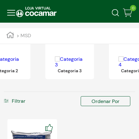
0
MSD
tegoria 2
Categoria 3
Categori
Filtrar
Ordenar Por