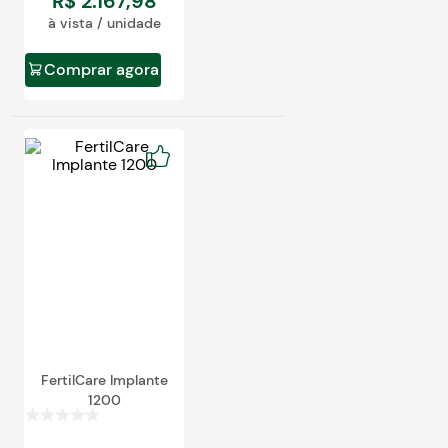
R$
2
.
167
,
98
à vista / unidade
Comprar agora
FertilCare Implante
1200