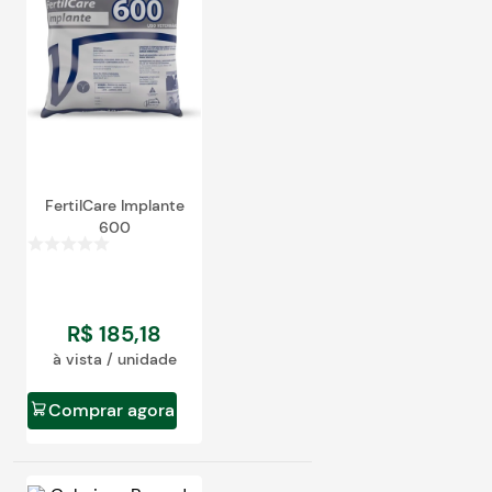
egócios
ocamar
FertilCare Implante
600
R$
185
,
18
à vista / unidade
Comprar agora