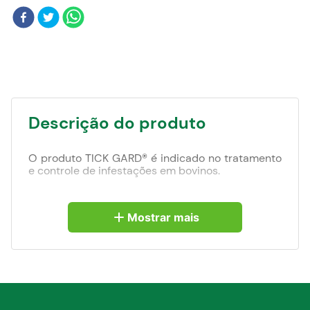
Blog
Descrição do produto
O produto TICK GARD® é indicado no tratamento
e controle de infestações em bovinos.
Indicação:
Mostrar mais
Para tratamento e controle das infestações por
Rhipicephalus (Boophilus) microplus (carrapato
dos bovinos), na prevenção e como auxiliar no
controle de larvas de Cochliomyia hominivorax
(bicheiras), no tratamento e prevenção das larvas
de Dermatobia hominis (berne) e no tratamento e
prevenção de Haematobia irritans (mosca-dos-