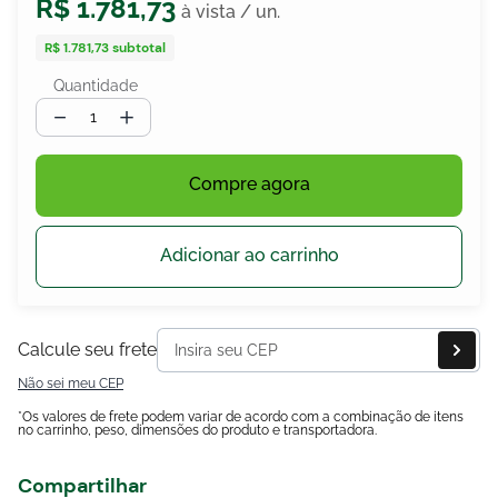
R$
1
.
781
,
73
R$ 1.781,73
subtotal
Quantidade
egócios
ocamar
－
＋
Compre agora
Adicionar ao carrinho
Calcule seu frete
Não sei meu CEP
*Os valores de frete podem variar de acordo com a combinação de itens
no carrinho, peso, dimensões do produto e transportadora.
Compartilhar