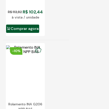
R$
102
,
44
R$
113
,
82
à vista / unidade
Comprar agora
-
10%
Rolamento INA G206