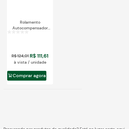
Rolamento
Autocompensador
de Esferas 2208
R$
111
,
61
R$
124
,
01
à vista / unidade
Comprar agora