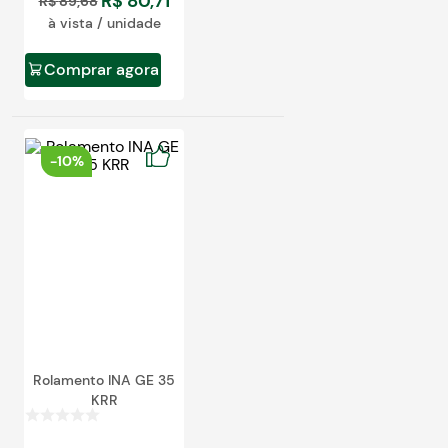
R$
80
,
71
R$
89
,
68
à vista / unidade
Comprar agora
-
10%
Rolamento INA GE 35
KRR