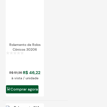
egócios
ocamar
Rolamento de Rolos
Cônicos 30206
R$
46
,
22
R$
51
,
36
à vista / unidade
Comprar agora