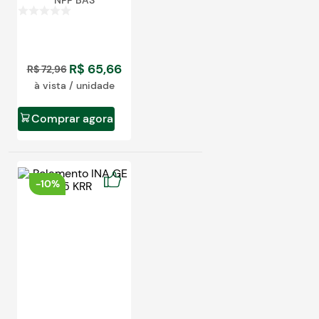
NPP BAS
R$
65
,
66
R$
72
,
96
à vista / unidade
Comprar agora
-
10%