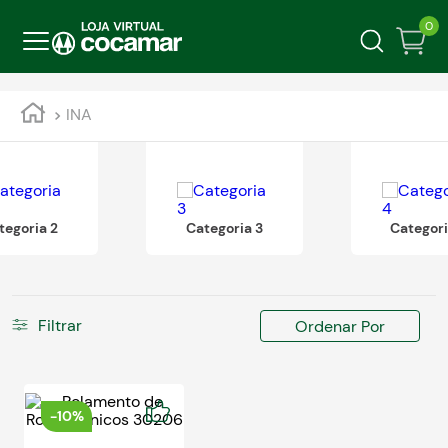
0
INA
tegoria 2
Categoria 3
Categori
Filtrar
Ordenar Por
-
10%