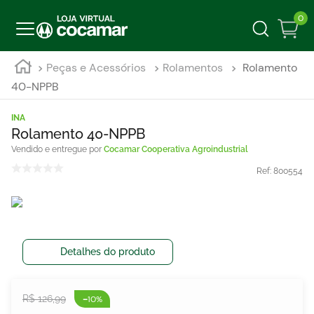
0
Peças e Acessórios
Rolamentos
Rolamento
40-NPPB
INA
Rolamento 40-NPPB
Cocamar Cooperativa Agroindustrial
Ref:
800554
Detalhes do produto
-
R$
126
,
99
10%