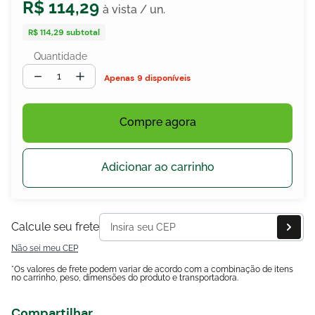
R$
114
,
29
R$ 114,29
subtotal
Quantidade
egócios
ocamar
－
＋
9 disponíveis
Compre agora
Adicionar ao carrinho
Calcule seu frete
Não sei meu CEP
*Os valores de frete podem variar de acordo com a combinação de itens
no carrinho, peso, dimensões do produto e transportadora.
Compartilhar