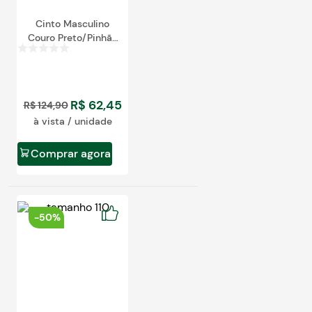
Cinto Masculino
Couro Preto/Pinhão
0722
egócios
ocamar
R$
62
,
45
R$
124
,
90
à vista / unidade
Comprar agora
-
50%