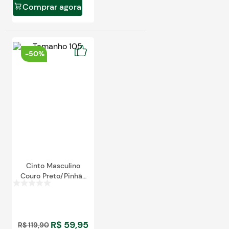
Comprar agora
-
50%
Cinto Masculino
Couro Preto/Pinhão
0522
R$
59
,
95
R$
119
,
90