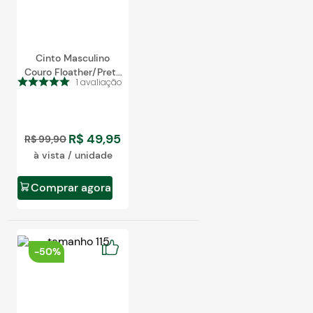
Blog
Cinto Masculino
Couro Floather/Preto
1
avaliação
8120
R$
49
,
95
R$
99
,
90
à vista / unidade
Comprar agora
-
50%