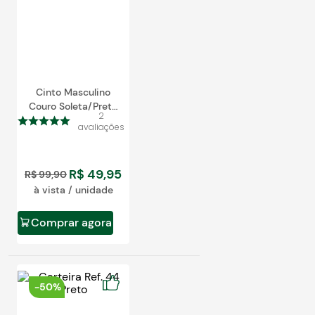
Cinto Masculino
Couro Soleta/Preto
2
2030
avaliações
R$
49
,
95
R$
99
,
90
à vista / unidade
Comprar agora
-
50%