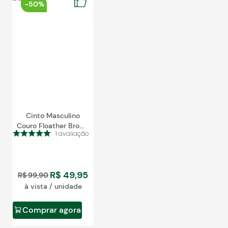
-
50%
Cinto Masculino
Couro Floather Brown
1
avaliação
ARTWAR 8120
R$
49
,
95
R$
99
,
90
à vista / unidade
Comprar agora