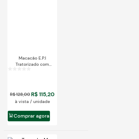
egócios
ocamar
Macacão E.P.I
Tratorizado com
ziper
R$
115
,
20
R$
128
,
00
à vista / unidade
Comprar agora