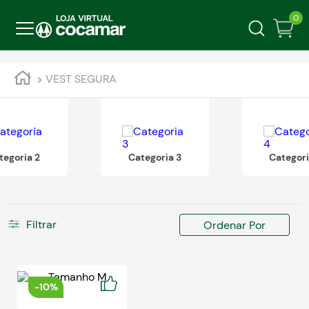
0
VEST SEGURA
tegoria 2
Categoria 3
Categori
Filtrar
Ordenar Por
-
10%