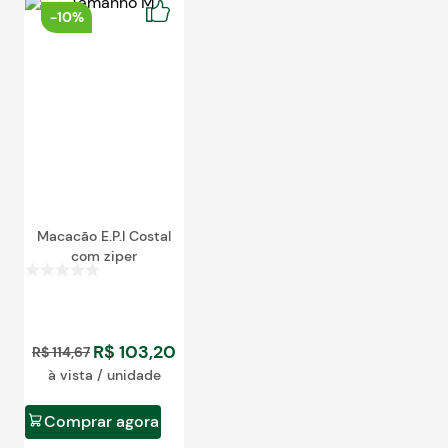
Blog
-
10%
Macacão E.P.I Costal
com ziper
R$
103
,
20
R$
114
,
67
à vista / unidade
Comprar agora