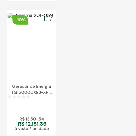
-
10%
Gerador de Energia
TG15000CXE3-XP à
Gasolina 17KVA 380V
Trifásico
R$
13
.
501
,
54
R$
12
.
151
,
39
à vista / unidade