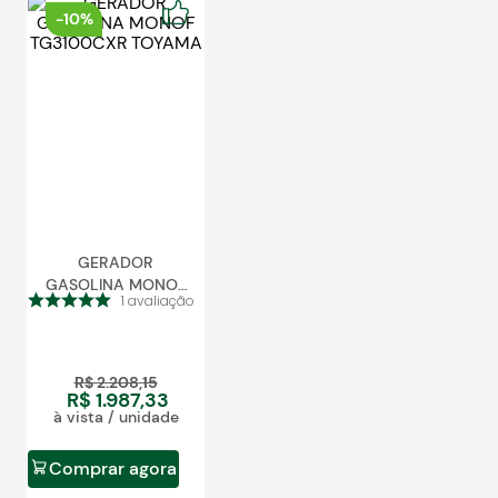
Blog
-
10%
GERADOR
GASOLINA MONOF
1
avaliação
TG3100CXR TOYAMA
R$
2
.
208
,
15
R$
1
.
987
,
33
à vista / unidade
Comprar agora