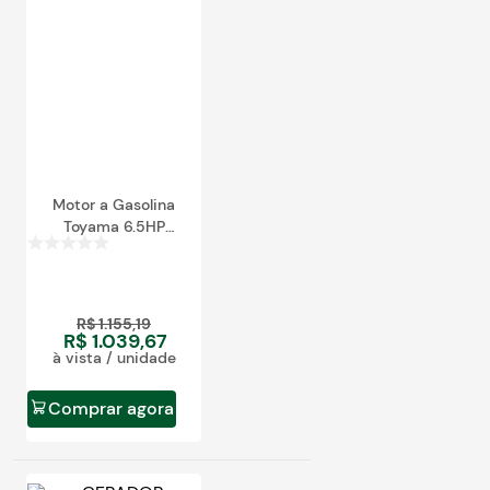
egócios
ocamar
Motor a Gasolina
Toyama 6.5HP
TE65EKX
R$
1
.
155
,
19
R$
1
.
039
,
67
à vista / unidade
Comprar agora