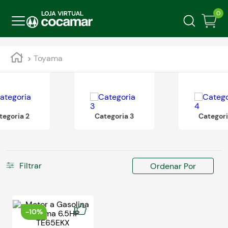
0
Toyama
tegoria 2
Categoria 3
Categori
Filtrar
Ordenar Por
-
10%