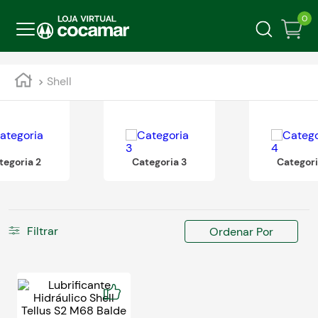
0
Shell
tegoria 2
Categoria 3
Categori
Filtrar
Ordenar Por