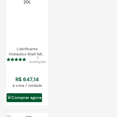
egócios
ocamar
Lubrificante
Hidráulico Shell Tellus
2
S2 M68 Balde 20L
avaliações
R$
647
,
14
à vista / unidade
Comprar agora