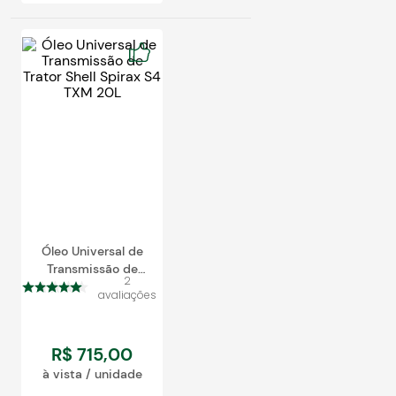
Óleo Universal de
Transmissão de
2
Trator Shell Spirax S4
avaliações
TXM 20L
R$
715
,
00
à vista / unidade