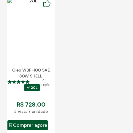
Blog
Óleo WBF-100 SAE
80W SHELL
2
avaliações
20L
R$
728
,
00
à vista / unidade
Comprar agora