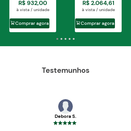
Chevrolet:
SERIES 15
R$
932
,
00
R$
2
.
064
,
61
à vista / unidade
à vista / unidade
Comprar agora
Comprar agora
Testemunhos
Debora S.