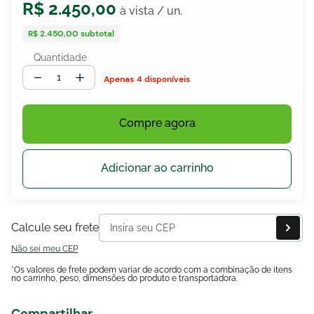
R$
2
.
450
,
00
R$ 2.450,00
subtotal
Quantidade
egócios
ocamar
－
＋
4 disponíveis
Compre agora
Adicionar ao carrinho
Calcule seu frete
Não sei meu CEP
*Os valores de frete podem variar de acordo com a combinação de itens
no carrinho, peso, dimensões do produto e transportadora.
Compartilhar