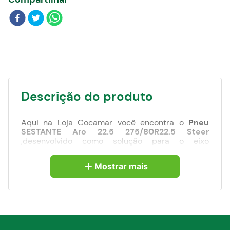
Blog
Descrição do produto
Aqui na Loja Cocamar você encontra o
Pneu
SESTANTE Aro 22.5 275/80R22.5 Steer
,desenvolvido como solução para o eixo
direcional, o Sentante Steer é um pneu com
excelente desempenho em pista molhada e
Mostrar mais
resistência, além de segurança para rodar em
vias rodoviários e urbanas. O Steer é um modelo
que possui sulcos longitudinais, com quatro
seções que proporcionam alta performance em
frenagem e aderência em situações mais difíceis,
como em pistas molhadas.