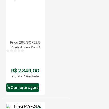
Pneu 295/80R22,5
Pirelli Anteo Pro-D
Borrachudo
152/148M 18 Lonas
R$
2
.
349
,
00
à vista / unidade
Comprar agora