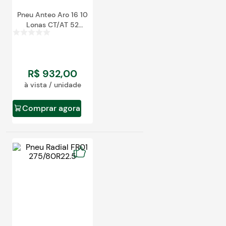
Pneu Anteo Aro 16 10
Lonas CT/AT 52
7.50-16 116/114L
R$
932
,
00
à vista / unidade
Comprar agora