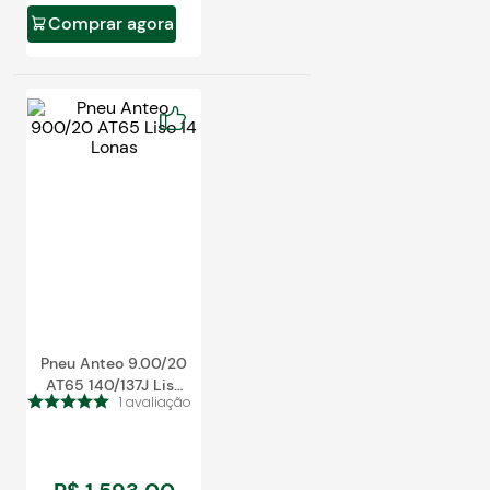
Blog
Comprar agora
Pneu Anteo 9.00/20
AT65 140/137J Liso
1
avaliação
14 Lonas