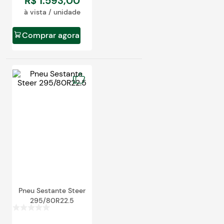
R$
1
.
593
,
00
à vista / unidade
Comprar agora
Pneu Sestante Steer
295/80R22.5