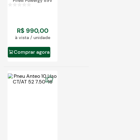
Pirelli Powergy 89V
R$
990
,
00
à vista / unidade
Comprar agora