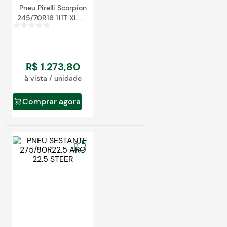
Pneu Pirelli Scorpion
245/70R16 111T XL All
Terrain Plus
R$
1
.
273
,
80
à vista / unidade
Comprar agora