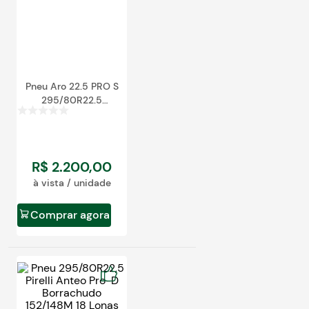
Pneu Aro 22.5 PRO S
295/80R22.5
152/148M TL M + S
R$
2
.
200
,
00
à vista / unidade
Comprar agora