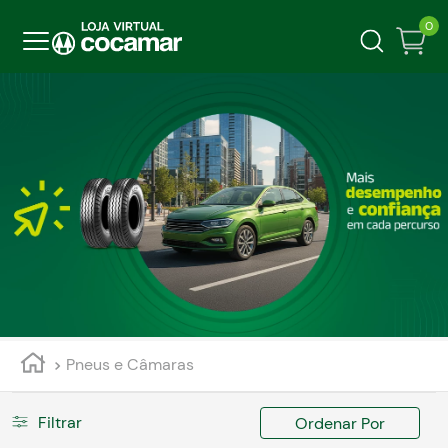
0
Pneus e Câmaras
Filtrar
Ordenar Por