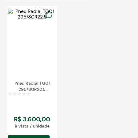
Pneu Radial TG01
295/80R22.5
149/146L
R$
3
.
600
,
00
à vista / unidade