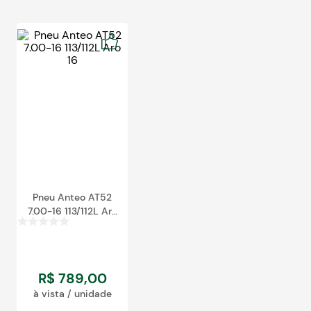
egócios
ocamar
Pneu Anteo AT52
7.00-16 113/112L Aro
16
R$
789
,
00
à vista / unidade