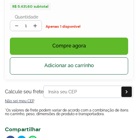
R$ 5.431,60
subtotal
Quantidade
－
＋
egócios
1 disponível
ocamar
Compre agora
Adicionar ao carrinho
Calcule seu frete
Não sei meu CEP
*Os valores de frete podem variar de acordo com a combinação de itens
no carrinho, peso, dimensões do produto e transportadora.
Compartilhar