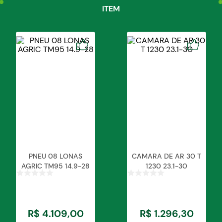
qualidade faz parte do seu lema centenário e
ITEM
futuro.
Detalhes técnicos:
Marca: Pirelli
Lonas: 10PR
Aro: 34
Classificação: R-1
Modelo: Vantage Anteo
Carga Nominal: 2990kg
Pressão Nominal: 26psi
Construção: Convencional/Diagonal
PNEU 08 LONAS
CAMARA DE AR 30 T
AGRIC TM95 14.9-28
1230 23.1-30
R$
4
.
109
,
00
R$
1
.
296
,
30