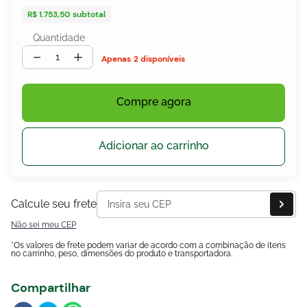
R$ 1.753,50
subtotal
Quantidade
－
＋
egócios
2 disponíveis
ocamar
Compre agora
Adicionar ao carrinho
Calcule seu frete
Não sei meu CEP
*Os valores de frete podem variar de acordo com a combinação de itens
no carrinho, peso, dimensões do produto e transportadora.
Compartilhar