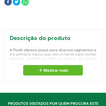
Blog
Descrição do produto
A Pirelli oferece pneus para diversos segmentos e
é a primeira marca que vem à mente para muitas
pessoas, quando se fala em pneus. Os pneus
Pirelli representam alta confiabilidade, além de
serem sinônimo de qualidade e desempenho
Mostrar mais
para veículos. Raia central mais elevada que
proporciona melhor dirigibilidade, Perfil dos
sulcos com desenho diferenciado garante
autolimpeza à banda de rodagem, Flancos
reforçados com barras de borracha (Kerbing-
Ribs) que protegem o flanco contra cortes e
avarias.
PRODUTOS VISITADOS POR QUEM PROCURA ESTE