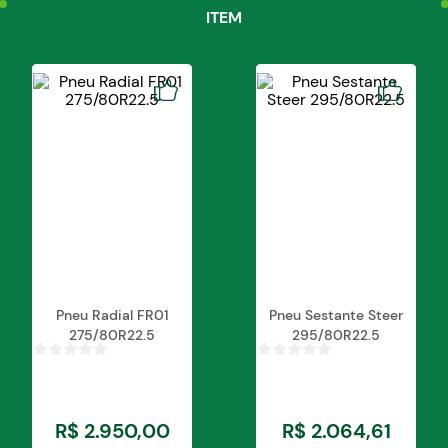
Detalhes técnicos:
ITEM
Modelo: TD500
Medida: 10.00-16
Aro: 16
Aro Recomendado: 8LB, W8, W8L
Largura do Pneu: 10.00
Peso: 14,89kg
Pneu Radial FR01
Pneu Sestante Steer
275/80R22.5
295/80R22.5
R$
2
.
950
,
00
R$
2
.
064
,
61