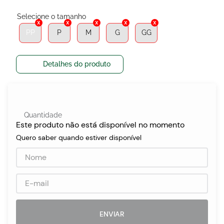
PP
P
M
G
GG
egócios
ocamar
Detalhes do produto
Quantidade
Este produto não está disponível no momento
Quero saber quando estiver disponível
ENVIAR