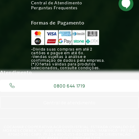
Central de Atendimento
Perguntas Frequentes
Formas de Pagamento
-Divida suas compras em até 2
cartões e pague em até 6x.
-Vendas sujeitas à análise e
confirmação de dados pela empresa.
(*)Ofertas válidas para produtos
selecionados, consulte condições.
Atendimento
0800 644 1719
Central de atendimento
COCAMAR COOPERATIVA AGROINDUSTRIAL: ESTRADA OSWALDO DE
MORAES CORREA, N° 1000, PARQUE INDUSTRIAL - MARINGÁ - PR | CEP
87065-590 | CNPJ: 79.114.450/0255-83 CENTRO DE ORIENTAÇÃO
COCAMAR (COC): 0800 644 1719