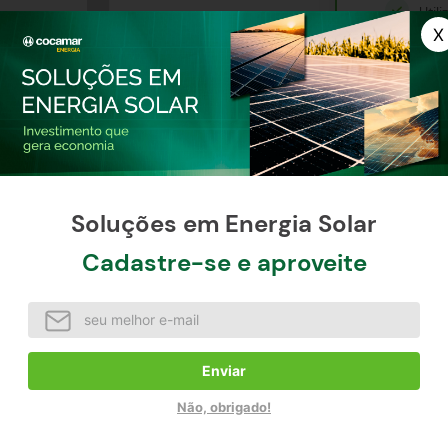
Util
Proc
Soluções em Energia Solar
Cadastre-se e aproveite
qui você encontra os melhores produtos.
Enviar
Não, obrigado!