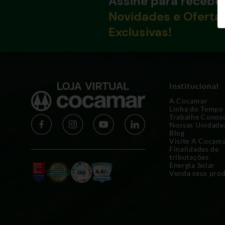
Assine para recebe
Novidades e Oferta
Exclusivas!
Institucional
A Cocamar
Linha do Tempo
Trabalhe Conos
Nossas Unidade
Blog
Visite A Cocam
Finalidades de
tributações
Energia Solar
Venda seus pro