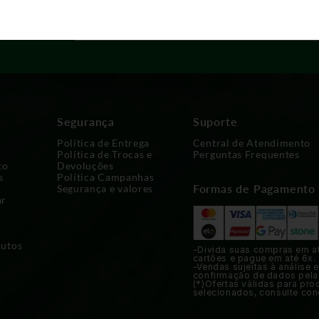
r
s
Segurança
Suporte
Política de Entrega
Central de Atendimento
Política de Trocas e
Perguntas Frequentes
co
Devoluções
s
Política Campanhas
Formas de Pagamento
Segurança e valores
ar
dutos
-Divida suas compras em a
cartões e pague em até 6x.
-Vendas sujeitas à análise e
confirmação de dados pela
(*)Ofertas válidas para pro
selecionados, consulte con