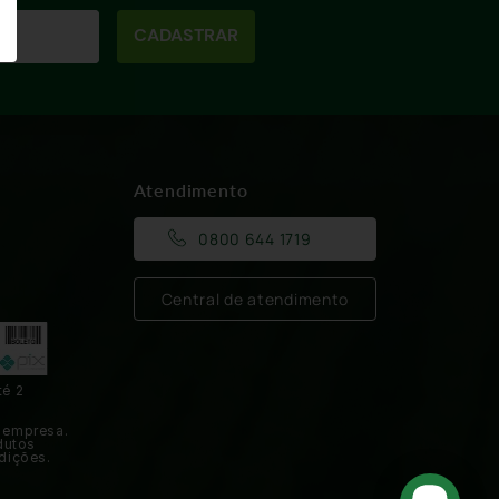
CADASTRAR
Atendimento
0800 644 1719
Central de atendimento
té 2
 empresa.
dutos
dições.