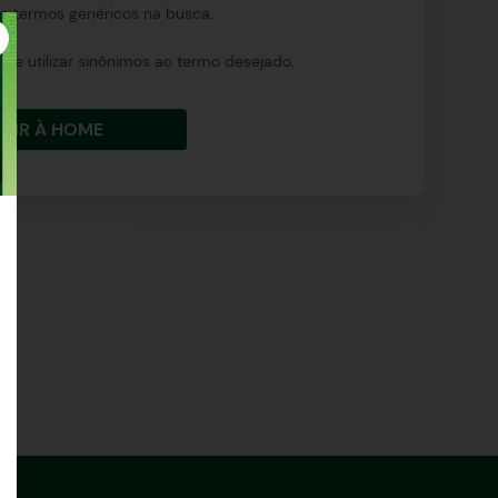
ize termos genéricos na busca.
ure utilizar sinônimos ao termo desejado.
IR À HOME