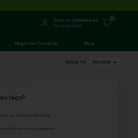
0
Entre
ou
Cadastre-se
Meus pedidos
Negócios Cocamar
Blog
Ordenar Por
Relevância
eu faço?
fique os termos digitados.
e utilizar uma única palavra.