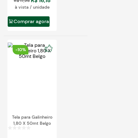
R$
16
,
18
R$
17
,
98
à vista / unidade
Comprar agora
-
10%
Tela para Galinheiro
1,80 X 50mt Belgo