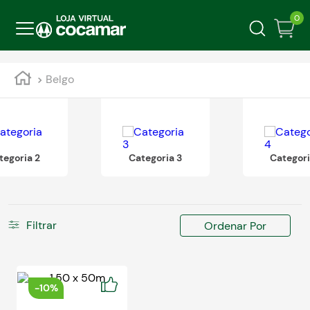
0
Belgo
tegoria 2
Categoria 3
Categori
Filtrar
Ordenar Por
-
10%