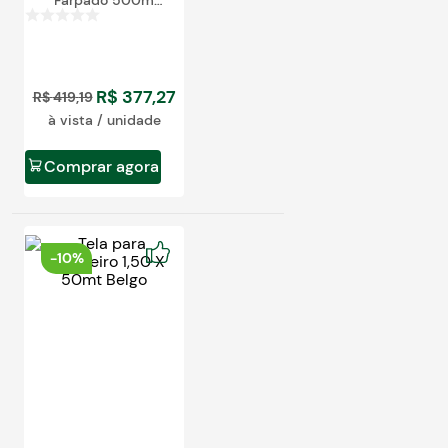
Farpado 500m
Motto
R$
377
,
27
R$
419
,
19
à vista / unidade
Comprar agora
-
10%