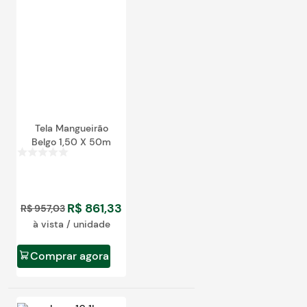
egócios
ocamar
Tela Mangueirão
Belgo 1,50 X 50m
R$
861
,
33
R$
957
,
03
à vista / unidade
Comprar agora