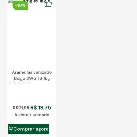
Blog
-
10%
Arame Galvanizado
Belgo BWG 16 1kg
R$
19
,
75
R$
21
,
95
à vista / unidade
Comprar agora