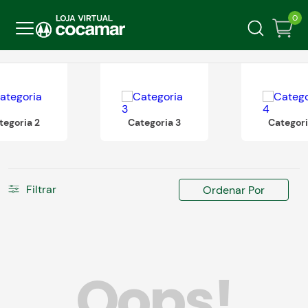
0
tegoria 2
Categoria 3
Categori
Filtrar
Ordenar Por
Oops!