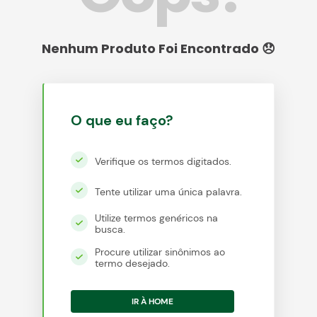
egócios
ocamar
O que eu faço?
Verifique os termos digitados.
Tente utilizar uma única palavra.
Utilize termos genéricos na
busca.
Procure utilizar sinônimos ao
termo desejado.
IR À HOME