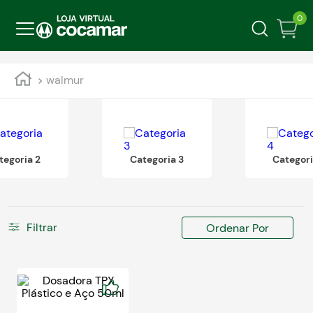
0
walmur
tegoria 2
Categoria 3
Categori
Filtrar
Ordenar Por