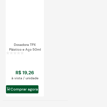
egócios
ocamar
Dosadora TPX
Plástico e Aço 50ml
R$
19
,
26
à vista / unidade
Comprar agora