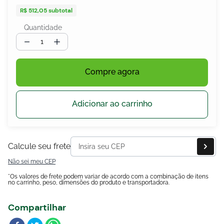
R$ 512,05
subtotal
Quantidade
－
＋
egócios
ocamar
Compre agora
Adicionar ao carrinho
Calcule seu frete
Não sei meu CEP
*Os valores de frete podem variar de acordo com a combinação de itens
no carrinho, peso, dimensões do produto e transportadora.
Compartilhar