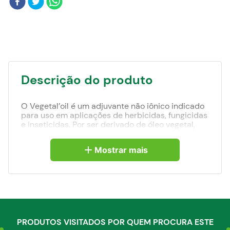
Blog
Descrição do produto
O Vegetal’oil é um adjuvante não iônico indicado
para uso em aplicações de herbicidas, fungicidas
e inseticidas. Por ser derivado de óleo vegetal,
tem como função a melhoria da absorção e da
adesão dos produtos às folhas, além de dificultar
Mostrar mais
a remoção pela água da chuva e reduzir a
evaporação acelerada das gotas devido a sua
ação umectante. É um agente redutor de deriva
que auxilia na redução de gotas muito finas.
PRODUTOS VISITADOS POR QUEM PROCURA ESTE