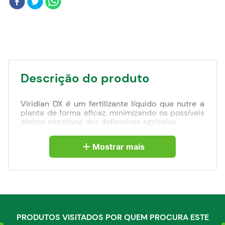
Blog
Descrição do produto
Viridian DX é um fertilizante líquido que nutre a
planta de forma eficaz, minimizando os possíveis
efeitos negativos dos defensivos agrícolas.
Promovendo uma ativação fisiológica do
mecanismo antioxidante da planta.
Mostrar mais
Recomendações de aplicação:
- No Manejo com herbicidas
- Estado vegetativo
- Culturas: Soja, milho, trigo
- Dose: 0,4L/há (1,0 l/alq) .
PRODUTOS VISITADOS POR QUEM PROCURA ESTE