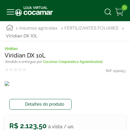
0
insumos agricolas
FERTILIZANTES FOLIARES
Viridian DX 10L
Viridian
Viridian DX 10L
Cocamar Cooperativa Agroindustrial
Ref:
1192043
Detalhes do produto
R$
2
.
123
,
50