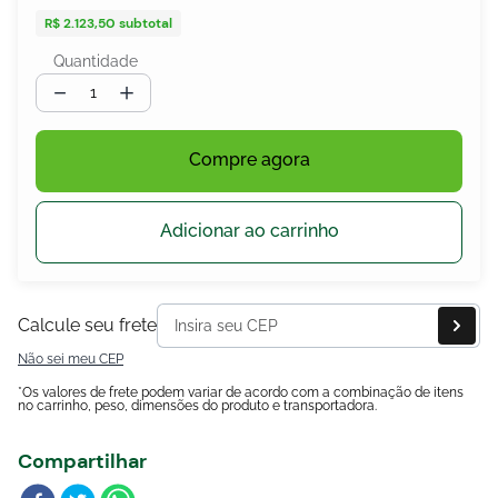
R$ 2.123,50
subtotal
Quantidade
－
＋
egócios
ocamar
Compre agora
Adicionar ao carrinho
Calcule seu frete
Não sei meu CEP
*Os valores de frete podem variar de acordo com a combinação de itens
no carrinho, peso, dimensões do produto e transportadora.
Compartilhar