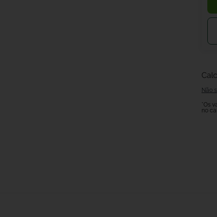
Calc
Não s
*Os v
no ca