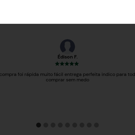
Testemunhos
Édison F.
compra foi rápida muito fácil entrega perfeita indico para to
comprar sem medo