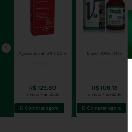
Agebendazol 15% 500ml
Bioxell 100ml MSD
R$
129
,
60
R$
106
,
18
à vista / unidade
à vista / unidade
Comprar agora
Comprar agora