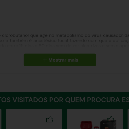
 o clorobutanol que age no metabolismo do vírus causador 
o e também é anestésico local fazendo com que a aplicaçã
 entre 15 dias a 60 dias sem deixar cicatrizes e sem o apar
Mostrar mais
(pink eye) de bovinos e ovinos: afeccções oculares e cutânea
t auxilia no tratamento de papilomatose (verruga) ou figueira
OS VISITADOS POR QUEM PROCURA ES
piloma(verruga). Usar de preferência agulha grossa (calibre 
peso corpóreo do animal.
repetida após 7 dias da primeira aplicação.
 feitas segundo critério do médico veterinário.
ecialista.