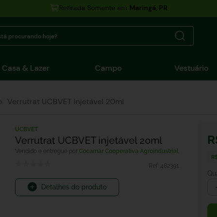
Retirada Somente em
Maringá, PR
tá procurando hoje?
Casa & Lazer
Campo
Vestuário
Verrutrat UCBVET injetável 20ml
UCBVET
R
Verrutrat UCBVET injetável 20ml
Cocamar Cooperativa Agroindustrial
R$
Ref:
482391
Qu
Detalhes do produto