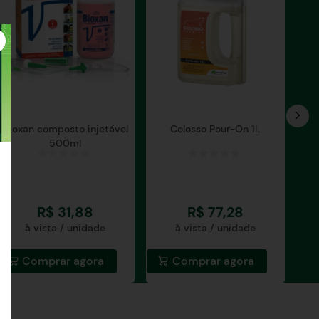
Bioxan composto injetável
Colosso Pour-On 1L
500ml
R$
31
,
88
R$
77
,
28
à vista / unidade
à vista / unidade
Comprar agora
Comprar agora