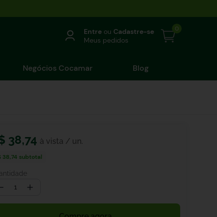
0
Entre
ou
Cadastre-se
Meus pedidos
Negócios Cocamar
Blog
$
38
,
74
 38,74
subtotal
antidade
－
＋
Compre agora