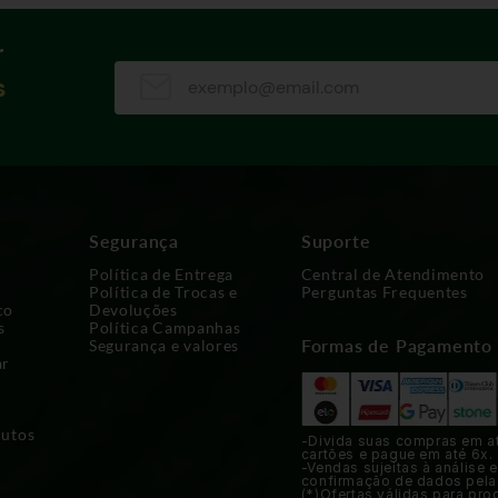
r
s
Segurança
Suporte
Política de Entrega
Central de Atendimento
Política de Trocas e
Perguntas Frequentes
co
Devoluções
s
Política Campanhas
Formas de Pagamento
Segurança e valores
ar
dutos
-Divida suas compras em a
cartões e pague em até 6x.
-Vendas sujeitas à análise e
confirmação de dados pela
(*)Ofertas válidas para pro