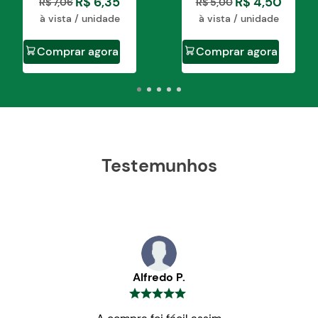
R$
6
,
35
R$
4
,
50
R$
7
,
06
R$
5
,
00
à vista / unidade
à vista / unidade
Comprar agora
Comprar agora
Testemunhos
Alfredo P.