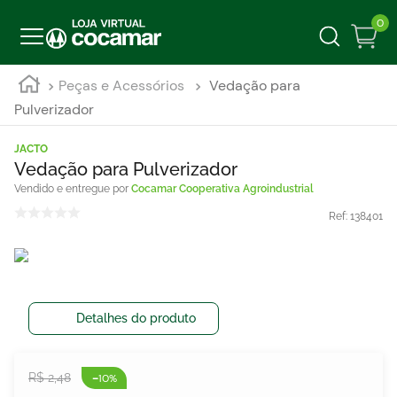
0
Peças e Acessórios
Vedação para
Pulverizador
JACTO
Vedação para Pulverizador
Cocamar Cooperativa Agroindustrial
Ref:
138401
Detalhes do produto
-
R$
2
,
48
10%