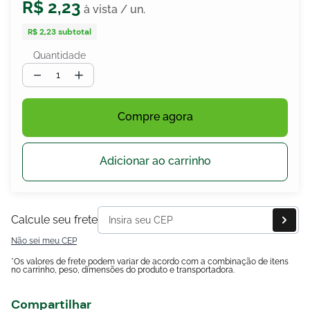
R$
2
,
23
R$ 2,23
subtotal
Quantidade
egócios
ocamar
－
＋
Compre agora
Adicionar ao carrinho
Calcule seu frete
Não sei meu CEP
*Os valores de frete podem variar de acordo com a combinação de itens
no carrinho, peso, dimensões do produto e transportadora.
Compartilhar