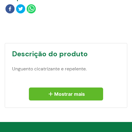
Blog
Descrição do produto
Unguento cicatrizante e repelente.
Indicação:
É indicado no tratamento do umbigo dos recém-
Mostrar mais
nascidos eczemas úlceras varicosas pruridos e
nos pequenos ferimentos causados por
pequenas operações cirúrgicas tosquias
descornas marcações arranhaduras pisaduras e
castração. É indicado ainda como repelente para
as moscas causadoras das miíases (bicheiras) e
bernes.