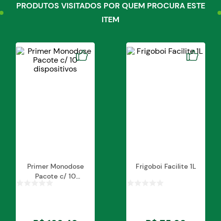
PRODUTOS VISITADOS POR QUEM PROCURA ESTE
Precauções:
ITEM
Conservar o UNGUENTO PEARSON em local
fresco seco e ao abrigo da luz solar.
Manter a embalagem bem fechada.
Conservar fora do alcance das crianças e animais
domésticos.
Não usar a embalagem vazia.
Não guardar ou aplicar junto de alimentos
bebidas produtos de higiene e cosméticos.
Modo de usar:
Secar a ferida com um pano limpo ou gaze e
aplicar o UNGUENTO PEARSON utilizando uma
espátula ou um bastão. Repetir a aplicação
diariamente até completa cicatrização.
Primer Monodose
Frigoboi Facilite 1L
Pacote c/ 10
dispositivos