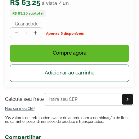
R$
63
,
25
R$ 63,25
subtotal
Quantidade
egócios
ocamar
－
＋
5 disponíveis
Compre agora
Adicionar ao carrinho
Calcule seu frete
Não sei meu CEP
*Os valores de frete podem variar de acordo com a combinação de itens
no carrinho, peso, dimensões do produto e transportadora.
Compartilhar