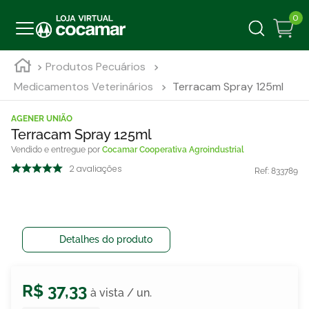
0
Produtos Pecuários
Medicamentos Veterinários
Terracam Spray 125ml
AGENER UNIÃO
Terracam Spray 125ml
Cocamar Cooperativa Agroindustrial
2
avaliações
Ref:
833789
Detalhes do produto
R$
37
,
33