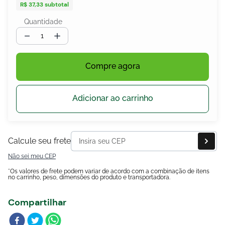
R$ 37,33
subtotal
Quantidade
－
＋
egócios
ocamar
Compre agora
Adicionar ao carrinho
Calcule seu frete
Não sei meu CEP
*Os valores de frete podem variar de acordo com a combinação de itens
no carrinho, peso, dimensões do produto e transportadora.
Compartilhar