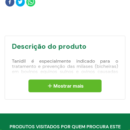
Blog
Descrição do produto
Tanidil é especialmente indicado para o
tratamento e prevenção das miíases (bicheiras)
em bovinos equinos suínos e ovinos causadas
pelas larvas da mosca Cochliomyia hominivorax.
Tanidil protege escoriações feridas de castração
Mostrar mais
e descorna feridas cirúrgicas e de decúbito
feridas de esquila pisaduras e o umbigo dos
recém-nascidos contra os insetos e suas larvas.
Tanidil também é indicado contra o carrapato da
orelha dos equinos Anocentor nitens. A coloração
verde é passageira e permite identificar os
animais tratados. Tanidil não mancha a lã.
PRODUTOS VISITADOS POR QUEM PROCURA ESTE