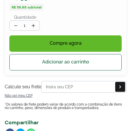
R$ 59,88
subtotal
Quantidade
－
＋
egócios
ocamar
Compre agora
Adicionar ao carrinho
Calcule seu frete
Não sei meu CEP
*Os valores de frete podem variar de acordo com a combinação de itens
no carrinho, peso, dimensões do produto e transportadora.
Compartilhar