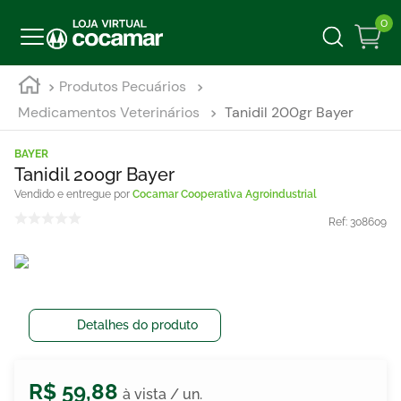
0
Produtos Pecuários
Medicamentos Veterinários
Tanidil 200gr Bayer
BAYER
Tanidil 200gr Bayer
Cocamar Cooperativa Agroindustrial
Ref:
308609
Detalhes do produto
R$
59
,
88