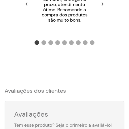
luvas de borracha macacão com mangas
prazo, atendimento
compridas avental impermeável e botas. Ao
ótimo. Recomendo a
contato do produto com a pele lave-a
compra dos produtos
imediatamente. Em caso de intoxicação humana
são muito bons.
ou animal chamar imediatamente o Médico ou o
Médico Veterinário respectivamente.
Avaliações dos clientes
Avaliações
Tem esse produto? Seja o primeiro a avaliá-lo!