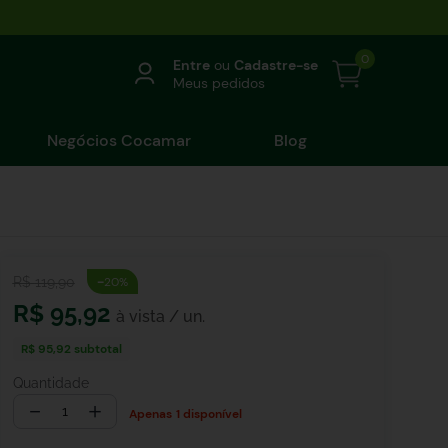
0
Entre
ou
Cadastre-se
Meus pedidos
Negócios Cocamar
Blog
-
R$
119
,
90
20%
R$
95
,
92
R$ 95,92
subtotal
Quantidade
－
＋
1 disponível