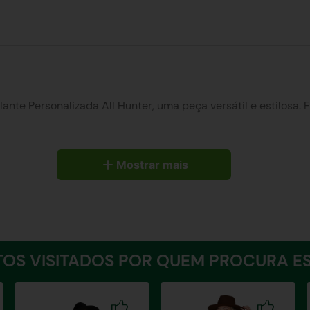
ante Personalizada All Hunter, uma peça versátil e estilosa.
onalizada da All Hunter, que adiciona um toque de exclusivid
peças do seu guarda-roupa. Seja para um passeio no parque 
Mostrar mais
a All Hunter é a escolha certa para mulheres que desejam ex
 auxilio de uma fita métrica, contorne a parte mais alta do bu
ra, passando paralelamente pela parte mais alta dos glúteos.
OS VISITADOS POR QUEM PROCURA ES