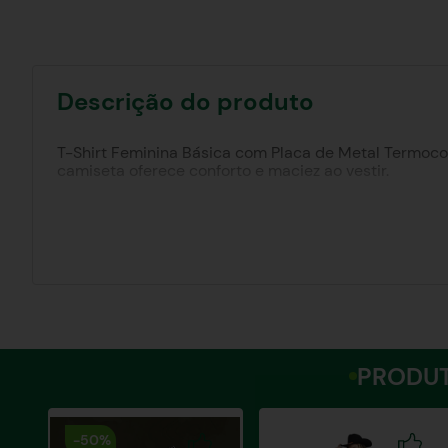
Descrição do produto
T-Shirt Feminina Básica com Placa de Metal Termocol
camiseta oferece conforto e maciez ao vestir.
O destaque está na placa de metal termocolante pers
looks casuais, combinando facilmente com diversas 
Básica com Placa de Metal Termocolante Personalizad
Busto:
Com
Cintura:
Contorne a parte mais fina da sua cintura.
Quadril:
Contorne a parte mais larga abaixo da cintu
PRODUT
-
50%