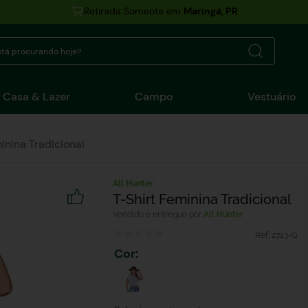
Retirada Somente em
Maringá, PR
tá procurando hoje?
Casa & Lazer
Campo
Vestuário
inina Tradicional
All Hunter
T-Shirt Feminina Tradicional
All Hunter
Ref:
2743-G
Cor
: