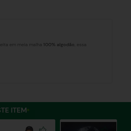
 Feita em meia malha
100% algodão
, essa
ade ao visual. Essa camiseta é perfeita para
ou um encontro com amigos, a T-Shirt Feminina
pressar seu estilo de forma única e autêntica.
sto, a fita deve estar folgada.
TE ITEM