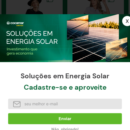
T-Shirt Feminina Basica
T-Shirt Feminina
Tradicional
Soluções em Energia Solar
Cadastre-se e aproveite
à vista / unidade
à vista / unidade
Indisponível
Indisponível
Enviar
Não, obrigado!