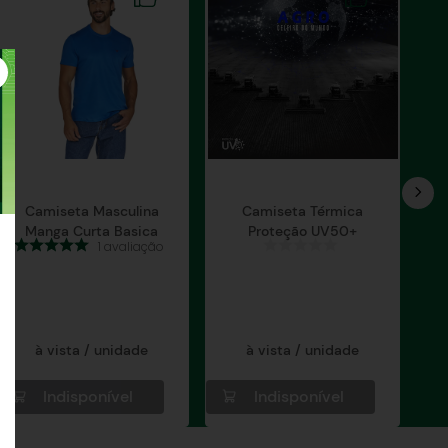
Camiseta Masculina
Camiseta Térmica
Manga Curta Basica
Proteção UV50+
1
avaliação
à vista / unidade
à vista / unidade
Indisponível
Indisponível