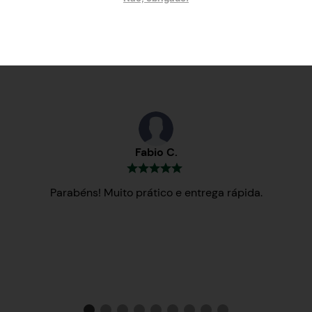
Testemunhos
Fabio C.
Parabéns! Muito prático e entrega rápida.