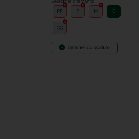
PP
P
M
G
GG
Detalhes do produto