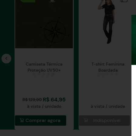
Camiseta Térmica
T-shirt Feminina
Proteção UV50+
Boardada
R$
64
,
95
R$
129
,
90
à vista / unidade
à vista / unidade
Comprar agora
Indisponível