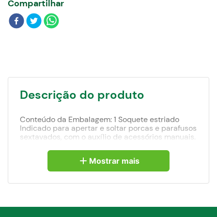
Compartilhar
Blog
Descrição do produto
Conteúdo da Embalagem: 1 Soquete estriado
Indicado para apertar e soltar porcas e parafusos
sextavados, com o auxílio de acessórios manuais.
Conhecido como pito/cachimbo. Produzido em
aço cromo vanádio, proporcionando maior
Mostrar mais
resistência e durabilidade. Possui acabamento
cromado fosco que confere maior resistência à
oxidação/corrosão. Com sistema estrela, que
permite um encaixe rápido, conta com mais
pontos de fixação, evitando a deformação dos
cantos das porcas e parafusos.