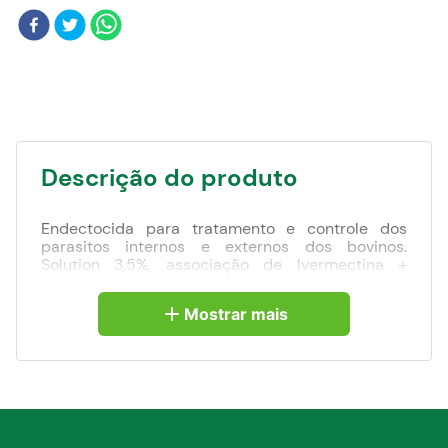
Blog
Descrição do produto
Endectocida para tratamento e controle dos
parasitos internos e externos dos bovinos.
Solution 3,5%, associação de Ivermectina +
Abamectina, é um endectocida para bovinos, que
combate os nematódeos gastrintestinais, tais
Mostrar mais
como: Haemonchus placei, Cooperia punctata,
Oesophagostomum radiatum e Trichostrongylus
axei, tem ação bernicida (Larvas de Dermatobia
hominis) e auxilia no controle do carrapato dos
bovinos, Rhipicephalus (Boophilus) microplus.
Fórmula: