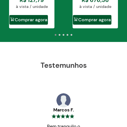
R$
127
,
79
R$
676
,
36
à vista / unidade
à vista / unidade
Comprar agora
Comprar agora
Testemunhos
Marcos F.
Bem tranquilo o