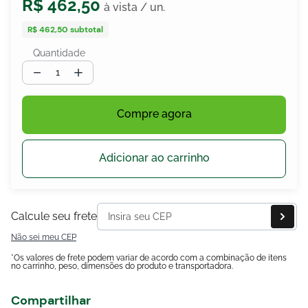
R$
462
,
50
R$ 462,50
subtotal
Quantidade
egócios
ocamar
－
＋
Compre agora
Adicionar ao carrinho
Calcule seu frete
Não sei meu CEP
*Os valores de frete podem variar de acordo com a combinação de itens
no carrinho, peso, dimensões do produto e transportadora.
Compartilhar