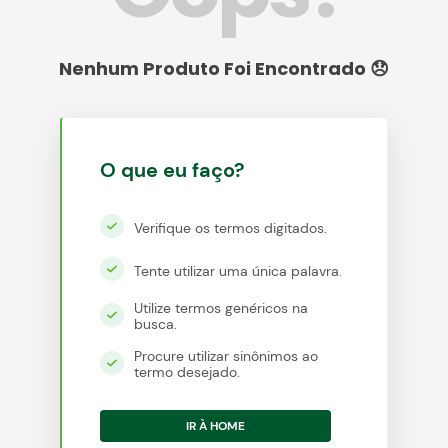
egócios
ocamar
O que eu faço?
Verifique os termos digitados.
Tente utilizar uma única palavra.
Utilize termos genéricos na
busca.
Procure utilizar sinônimos ao
termo desejado.
IR À HOME