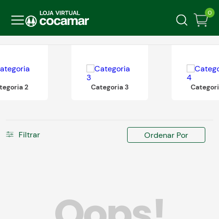
0
tegoria 2
Categoria 3
Categori
Filtrar
Ordenar Por
Oops!