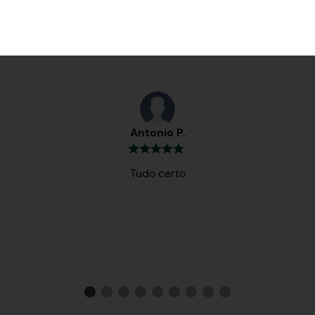
Testemunhos
Antonio P.
Tudo certo