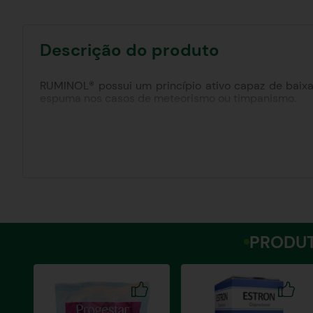
Descrição do produto
RUMINOL® possui um princípio ativo capaz de baixa
espuma nos casos de meteorismo ou timpanismo.
Indicação:
No tratamento do meteorismo ou timpatismo agudo o
O RUMINOL® tem o poder de reduzir a tensão superfic
desta forma a eliminação do gás formado através de
intestinal podendo assim ser utilizado como laxante s
PRODUT
Modo de usar:
Bovinos: Administrar por via oral100 mL de RUMINOL®
Ovinos e Caprinos: Administrar por via oral 30 a 4
Equinos: No tratamento do timpanismo do ceco destes