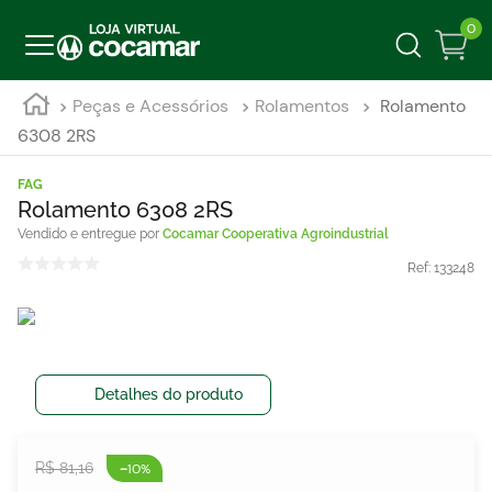
0
Peças e Acessórios
Rolamentos
Rolamento
6308 2RS
FAG
Rolamento 6308 2RS
Cocamar Cooperativa Agroindustrial
Ref:
133248
Detalhes do produto
-
R$
81
,
16
10%