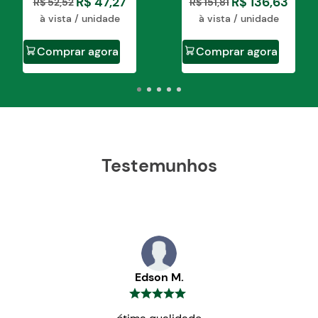
R$
47
,
27
R$
136
,
63
R$
52
,
52
R$
151
,
81
à vista / unidade
à vista / unidade
Comprar agora
Comprar agora
Testemunhos
Edson M.