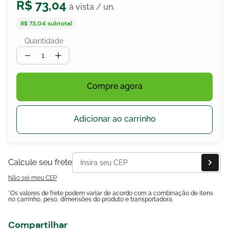
R$
73
,
04
R$ 73,04
subtotal
Quantidade
egócios
ocamar
－
＋
Compre agora
Adicionar ao carrinho
Calcule seu frete
Não sei meu CEP
*Os valores de frete podem variar de acordo com a combinação de itens
no carrinho, peso, dimensões do produto e transportadora.
Compartilhar