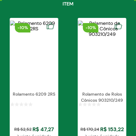
ITEM
-
10%
-
10%
Rolamento 6209 2RS
Rolamento de Rolos
Cônicos 903210/249
R$
47
,
27
R$
153
,
22
R$
52
,
52
R$
170
,
24