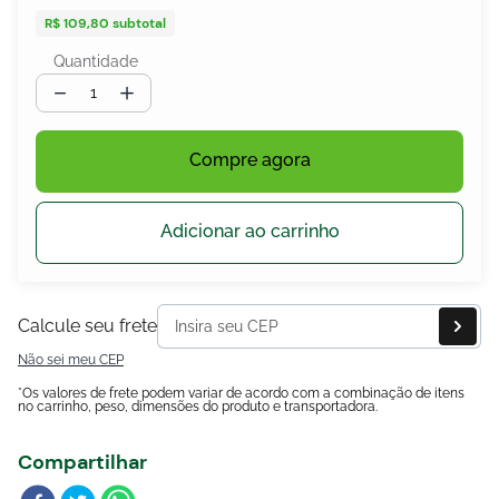
R$ 109,80
subtotal
Quantidade
－
＋
egócios
ocamar
Compre agora
Adicionar ao carrinho
Calcule seu frete
Não sei meu CEP
*Os valores de frete podem variar de acordo com a combinação de itens
no carrinho, peso, dimensões do produto e transportadora.
Compartilhar