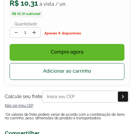
R$
10
,
31
R$ 10,31
subtotal
Quantidade
egócios
ocamar
－
＋
6 disponíveis
Compre agora
Adicionar ao carrinho
Calcule seu frete
Não sei meu CEP
*Os valores de frete podem variar de acordo com a combinação de itens
no carrinho, peso, dimensões do produto e transportadora.
Compartilhar