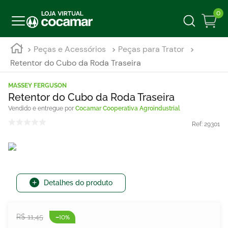
0
Peças e Acessórios
Peças para Trator
Retentor do Cubo da Roda Traseira
MASSEY FERGUSON
Retentor do Cubo da Roda Traseira
Cocamar Cooperativa Agroindustrial
Ref:
29301
Detalhes do produto
-
R$
11
,
45
10%