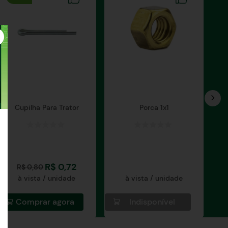
Cupilha Para Trator
Porca 1x1
R$
0
,
72
R$
0
,
80
à vista / unidade
à vista / unidade
Comprar agora
Indisponível