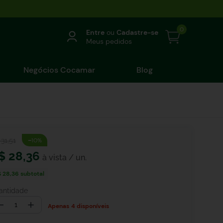
0
Entre
ou
Cadastre-se
Meus pedidos
Negócios Cocamar
Blog
-
31
,
51
10%
$
28
,
36
$ 28,36
subtotal
antidade
－
＋
4 disponíveis