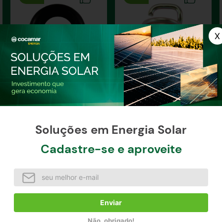
Protetor
Mola Comando Freio
Trator
Soluções em Energia Solar
Cadastre-se e aproveite
R$
84
,
63
R$
2
,
21
R$
94
,
03
R$
2
,
45
à vista / unidade
à vista / unidade
Comprar agora
Comprar agora
Enviar
Não, obrigado!