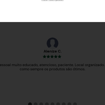
Testemunhos
Alenize C.
essoal muito educado, atencioso, paciente. Local organizado.
como sempre os produtos são ótimos.