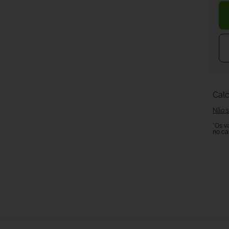
Calc
Não s
*Os v
no ca