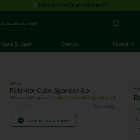
Retirada Somente em
Maringá, PR
tá procurando hoje?
Casa & Lazer
Campo
Vestuário
Sollus
R$
Retentor Cubo Spander 8.0
R
Cocamar Cooperativa Agroindustrial
Ref:
1063685
R
Qu
Detalhes do produto