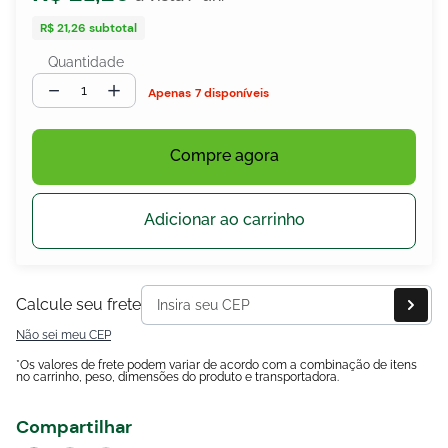
R$ 21,26
subtotal
Quantidade
egócios
－
＋
7 disponíveis
ocamar
Compre agora
Adicionar ao carrinho
Calcule seu frete
Não sei meu CEP
*Os valores de frete podem variar de acordo com a combinação de itens
no carrinho, peso, dimensões do produto e transportadora.
Compartilhar