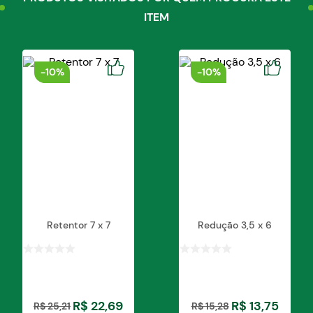
ITEM
-
10%
-
10%
Retentor 7 x 7
Redução 3,5 x 6
R$
22
,
69
R$
13
,
75
R$
25
,
21
R$
15
,
28