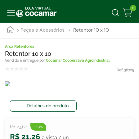
0
Peças e Acessórios
Retentor 10 x 10
Arca Retentores
Retentor 10 x 10
Cocamar Cooperativa Agroindustrial
Ref:
38725
Detalhes do produto
-
R$
23
,
62
10%
R$
21
,
26