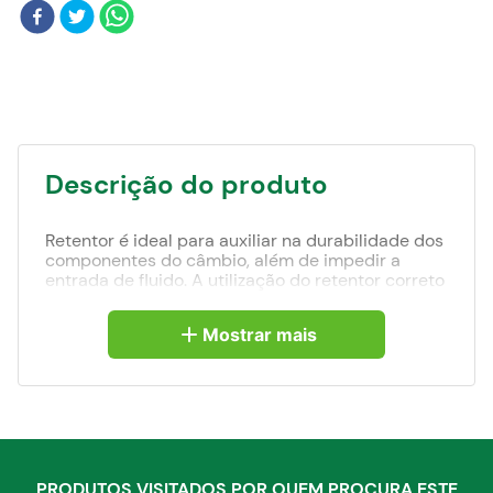
Blog
Descrição do produto
Retentor é ideal para auxiliar na durabilidade dos
componentes do câmbio, além de impedir a
entrada de fluido. A utilização do retentor correto
também faz com que sejam evitados gastos com
manutenções, possibilitando uma economia
Mostrar mais
maior, afinal, os retentores custam menos que os
reparos. Por conta disso, é importante manter
sempre os retentores em um bom estado e
substituí-los a partir do momento que não
conseguem mais realizar suas funções de forma
eficiente.
PRODUTOS VISITADOS POR QUEM PROCURA ESTE