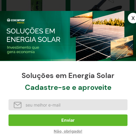
Tinta marcadora Zoomarc
Aplicador Top Tag Zoetis
Plus 68g - Verde
APPX1
Soluções em Energia Solar
Cadastre-se e aproveite
R$
17
,
64
à vista / unidade
à vista / unidade
Comprar agora
Indisponível
Enviar
Não, obrigado!