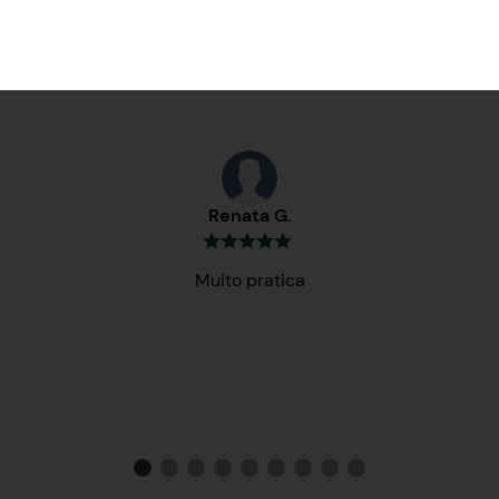
Testemunhos
Renata G.
Muito pratica