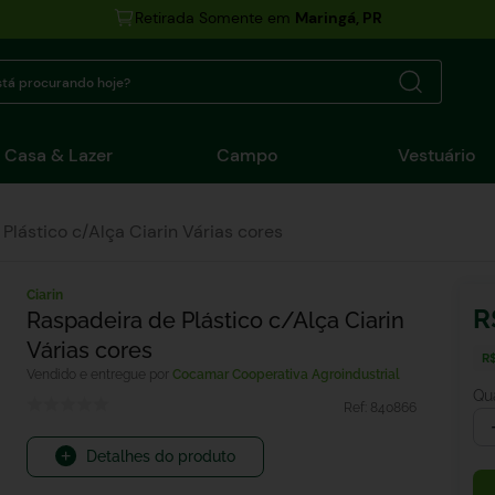
Retirada Somente em
Maringá, PR
tá procurando hoje?
Casa & Lazer
Campo
Vestuário
Plástico c/Alça Ciarin Várias cores
Ciarin
R
Raspadeira de Plástico c/Alça Ciarin
Várias cores
R$
Cocamar Cooperativa Agroindustrial
Qu
Ref:
840866
Detalhes do produto