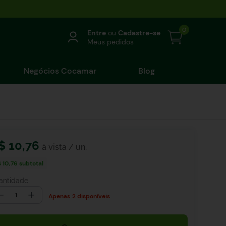
0
Entre
ou
Cadastre-se
Meus pedidos
Negócios Cocamar
Blog
$
10
,
76
 10,76
subtotal
antidade
－
＋
2 disponíveis