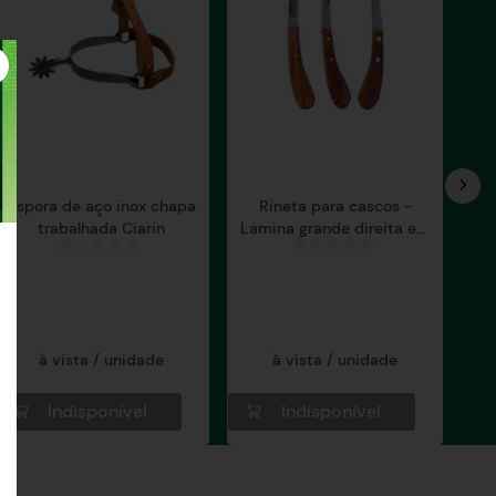
Espora de aço inox chapa
Rineta para cascos -
trabalhada Ciarin
Lamina grande direita em
Inox
à vista / unidade
à vista / unidade
Indisponível
Indisponível