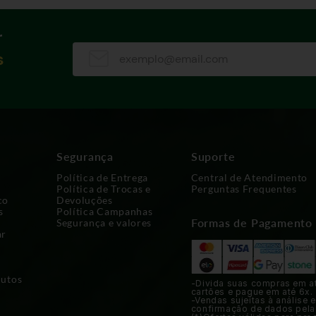
r
s
Segurança
Suporte
Política de Entrega
Central de Atendimento
Política de Trocas e
Perguntas Frequentes
co
Devoluções
s
Política Campanhas
Formas de Pagamento
Segurança e valores
ar
dutos
-Divida suas compras em a
cartões e pague em até 6x.
-Vendas sujeitas à análise e
confirmação de dados pela