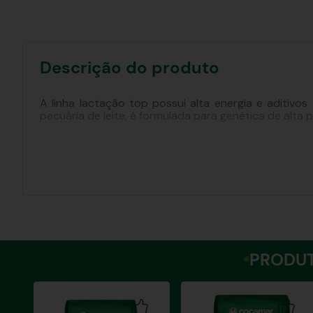
Descrição do produto
A linha lactação top possui alta energia e aditivos
pecuária de leite, é formulada para genética de alta
Promove o crescimento saudável
Auxilia imunidade na transição para lactação
Melhora a conversão alimentar
Indicação
Indicado para alimentação de vacas em sua gestação
PRODUT
Detalhes técnicos
Nivel de garantia