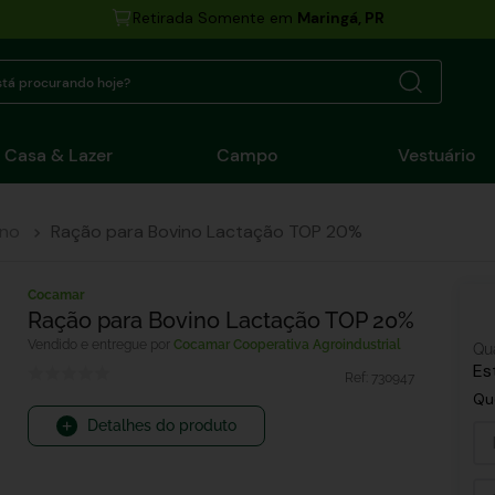
Retirada Somente em
Maringá, PR
tá procurando hoje?
Casa & Lazer
Campo
Vestuário
ino
Ração para Bovino Lactação TOP 20%
Cocamar
Ração para Bovino Lactação TOP 20%
Cocamar Cooperativa Agroindustrial
Qu
Es
Ref:
730947
Qu
Detalhes do produto