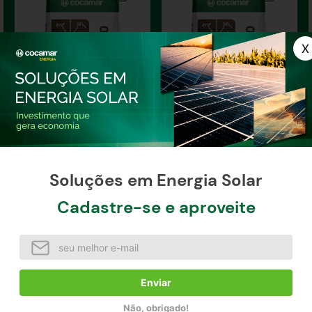
Ração para Vaca Pré-
Ração para Novilha/Vaca
Parto
Seca
Soluções em Energia Solar
Cadastre-se e aproveite
R$
119
,
48
R$
80
,
73
à vista / unidade
à vista / unidade
Comprar agora
Comprar agora
Enviar
Não, obrigado!