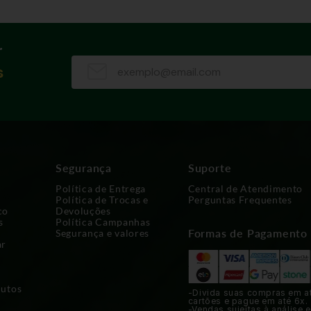
r
s
Segurança
Suporte
Política de Entrega
Central de Atendimento
Política de Trocas e
Perguntas Frequentes
co
Devoluções
s
Política Campanhas
Formas de Pagamento
Segurança e valores
ar
dutos
-Divida suas compras em a
cartões e pague em até 6x.
-Vendas sujeitas à análise e