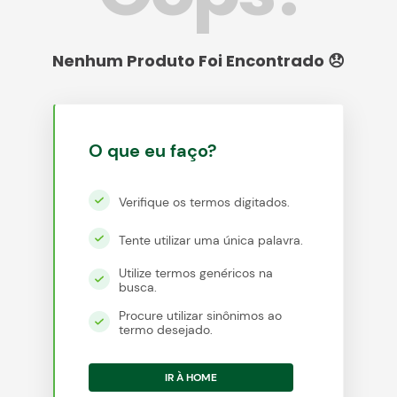
egócios
ocamar
O que eu faço?
Verifique os termos digitados.
Tente utilizar uma única palavra.
Utilize termos genéricos na
busca.
Procure utilizar sinônimos ao
termo desejado.
IR À HOME