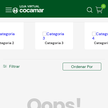
0
tegoria 2
Categoria 3
Categori
Filtrar
Ordenar Por
Oops!