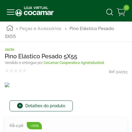
0
Peças e Acessórios
Pino Elástico Pesado
5X55
Jacto
Pino Elástico Pesado 5X55
Cocamar Cooperativa Agroindustrial
Ref:
502723
Detalhes do produto
-
R$
1
,
98
10%