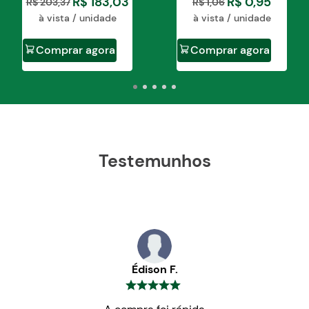
R$
183
,
03
R$
0
,
95
R$
203
,
37
R$
1
,
06
à vista / unidade
à vista / unidade
Comprar agora
Comprar agora
Testemunhos
Édison F.