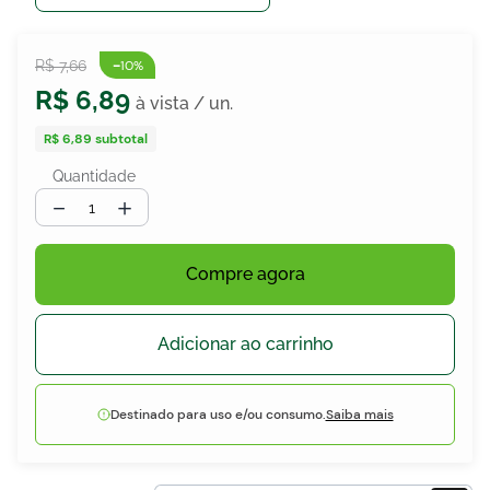
-
R$
7
,
66
10%
egócios
R$
6
,
89
ocamar
R$ 6,89
subtotal
Quantidade
－
＋
Compre agora
Adicionar ao carrinho
Destinado para uso e/ou consumo.
Saiba mais