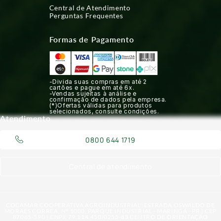
Central de Atendimento
Perguntas Frequentes
Formas de Pagamento
-Divida suas compras em até 2
cartões e pague em até 6x.
-Vendas sujeitas à análise e
confirmação de dados pela empresa.
(*)Ofertas válidas para produtos
selecionados, consulte condições.
Atendimento
0800 644 1719
Central de atendimento
COCAMAR COOPERATIVA AGROINDUSTRIAL: ESTRADA OSWALDO DE
MORAES CORREA, N° 1000, PARQUE INDUSTRIAL - MARINGÁ - PR | CEP
87065-590 | CNPJ: 79.114.450/0255-83 CENTRO DE ORIENTAÇÃO