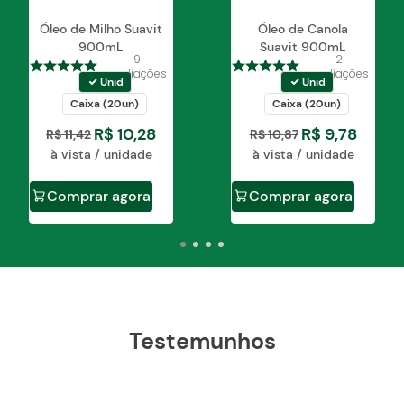
Óleo de Milho Suavit
Óleo de Canola
900mL
Suavit 900mL
9
2
avaliações
avaliações
Unid
Unid
Caixa (20un)
Caixa (20un)
R$
10
,
28
R$
9
,
78
R$
11
,
42
R$
10
,
87
à vista / unidade
à vista / unidade
Comprar agora
Comprar agora
Testemunhos