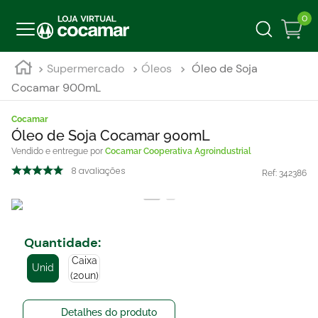
0
Supermercado
Óleos
Óleo de Soja
Cocamar 900mL
Cocamar
Óleo de Soja Cocamar 900mL
Cocamar Cooperativa Agroindustrial
8
avaliações
Ref:
342386
Quantidade
:
Caixa
Unid
(20un)
Detalhes do produto