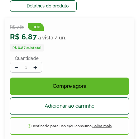
Detalhes do produto
egócios
-
R$
7
,
63
10%
ocamar
R$
6
,
87
R$ 6,87
subtotal
Quantidade
－
＋
Compre agora
Adicionar ao carrinho
Destinado para uso e/ou consumo.
Saiba mais