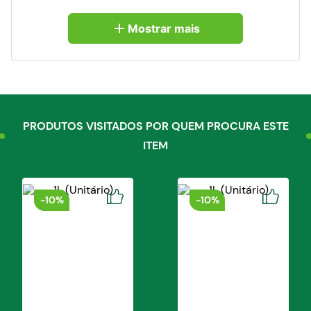
você só precisa se preocupar com um detalhe:
deixar na geladeira aquele sabor que mais gosta.
Mostrar mais
Bateu à vontade, é só agitar, abrir e tomar.
Torne mais prática sua rotina e tenha o Néctar
Purity Cocamar sempre à mão!
Feita para você ter uma vida com mais sabor!
Características do Néctar Purity sabor Laranja
e Tangerina:
PRODUTOS VISITADOS POR QUEM PROCURA ESTE
• Versatilidade:
a embalagem de 1 litro torna este
ITEM
suco ideal para compartilhar com a família,
amigos ou levar para onde quiser;
• Marca de confiança:
Purity é sinônimo de
qualidade Cocamar aliado a um ótimo custo-
benefício, e Néctar Purity sabor Laranja e
-
10%
-
10%
tangerina não é diferente;
• Ingredientes livres de artificiais:
sem aromas
ou corantes artificiais, preserva a integridade dos
ingredientes para uma experiência mais genuína.
Adicione já ao seu carrinho da
Loja Cocamar
e
comprove toda a qualidade do produto no
conforto do seu lar.