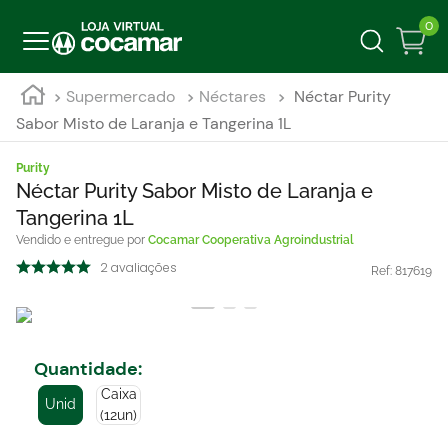
0
Supermercado
Néctares
Néctar Purity
Sabor Misto de Laranja e Tangerina 1L
Purity
Néctar Purity Sabor Misto de Laranja e
Tangerina 1L
Cocamar Cooperativa Agroindustrial
2
avaliações
Ref:
817619
Quantidade
:
Caixa
Unid
(12un)