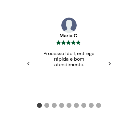
Instruções de Consumo
Maria C.
Processo fácil, entrega
rápida e bom
atendimento.
Armazenamento
Manter em ambiente limpo, seco, arejado e livre
de pragas, ao abrigo do calor e da luz intensa.
Código de barras (EAN)
7897001050034