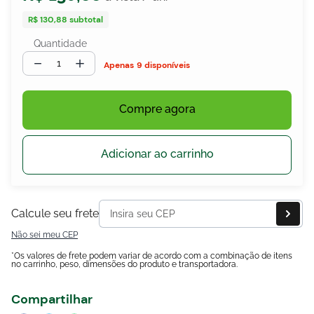
R$ 130,88
subtotal
Quantidade
egócios
－
＋
9 disponíveis
ocamar
Compre agora
Adicionar ao carrinho
Calcule seu frete
Não sei meu CEP
*Os valores de frete podem variar de acordo com a combinação de itens
no carrinho, peso, dimensões do produto e transportadora.
Compartilhar