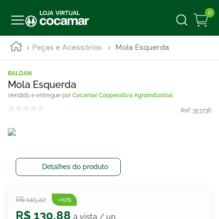
0
Peças e Acessórios
Mola Esquerda
BALDAN
Mola Esquerda
Cocamar Cooperativa Agroindustrial
Ref:
353736
Detalhes do produto
-
R$
145
,
42
10%
R$
130
,
88