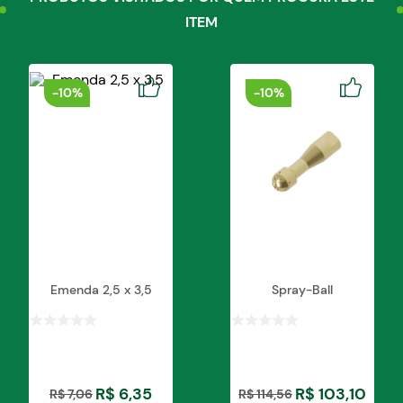
ITEM
-
10%
-
10%
Emenda 2,5 x 3,5
Spray-Ball
R$
6
,
35
R$
103
,
10
R$
7
,
06
R$
114
,
56