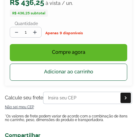
R$
436
,
25
R$ 436,25
subtotal
Quantidade
egócios
ocamar
－
＋
9 disponíveis
Compre agora
Adicionar ao carrinho
Calcule seu frete
Não sei meu CEP
*Os valores de frete podem variar de acordo com a combinação de itens
no carrinho, peso, dimensões do produto e transportadora.
Compartilhar