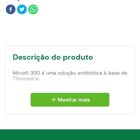
Blog
Descrição do produto
Micotil 300 é uma solução antibiótica à base de
Tilmicosina.
Cada 100 ml contém 30 g de atividade de
Tilmicosina (como fosfato) em solução aquosa de
Mostrar mais
propilenoglicol a 25%. Contém ácido fosfórico
como estabilizador do pH. A Tilmicosina é
produzida semi-sinteticamente e pertence à
classe dos antibióticos macrolídeos.
Indicação: