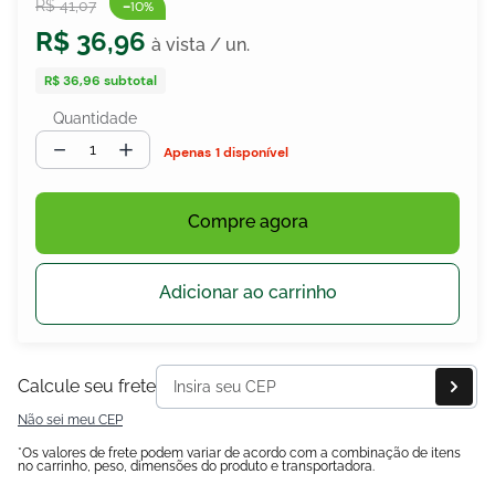
-
R$
41
,
07
10%
R$
36
,
96
R$ 36,96
subtotal
egócios
ocamar
Quantidade
－
＋
1 disponível
Compre agora
Adicionar ao carrinho
Calcule seu frete
Não sei meu CEP
*Os valores de frete podem variar de acordo com a combinação de itens
no carrinho, peso, dimensões do produto e transportadora.