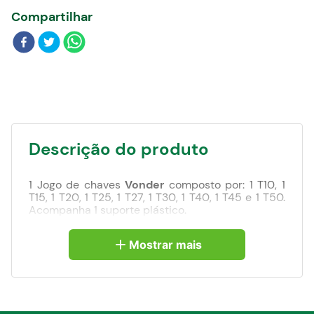
Blog
Compartilhar
Descrição do produto
1 Jogo de chaves
Vonder
composto por: 1 T10, 1
T15, 1 T20, 1 T25, 1 T27, 1 T30, 1 T40, 1 T45 e 1 T50.
Acompanha 1 suporte plástico.
Produzido em aço cromo vanádio,
proporcionando maior resistência e durabilidade.
Mostrar mais
Possui ainda furo guia, que confere encaixe
perfeito em parafusos que tenham este guia.
Pode ser utilizada normalmente também em
parafusos que não tenham este guia.