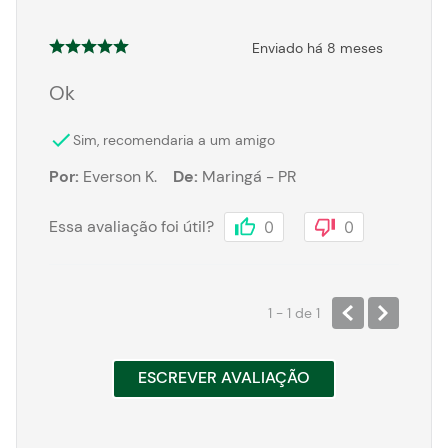
Enviado há
8 meses
Ok
Sim, recomendaria a um amigo
Por
:
Everson K.
De
:
Maringá - PR
Essa avaliação foi útil?
0
0
1 - 1
de
1
ESCREVER AVALIAÇÃO