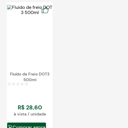
egócios
ocamar
Fluído de Freio DOT3
500ml
R$
28
,
60
à vista / unidade
Comprar agora