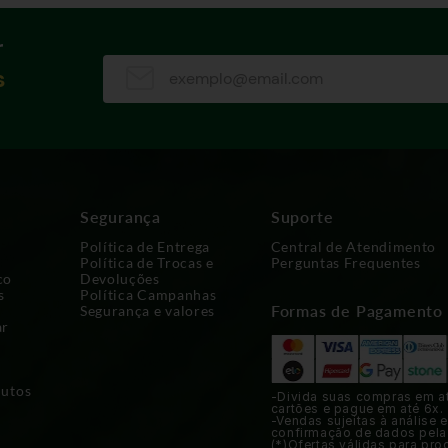
r
s
Segurança
Suporte
Política de Entrega
Central de Atendimento
Política de Trocas e
Perguntas Frequentes
co
Devoluções
s
Política Campanhas
Formas de Pagamento
Segurança e valores
ar
dutos
-Divida suas compras em a
cartões e pague em até 6x.
-Vendas sujeitas à análise e
confirmação de dados pela
(*)Ofertas válidas para pro