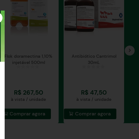
Flok doramectina 1,10%
Antibiótico Cantrimol
injetável 500ml
30mL
R$
267
,
50
R$
47
,
50
à vista / unidade
à vista / unidade
Comprar agora
Comprar agora