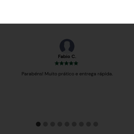
Testemunhos
Fabio C.
Parabéns! Muito prático e entrega rápida.