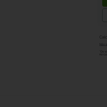
Calc
Não s
*Os v
no ca