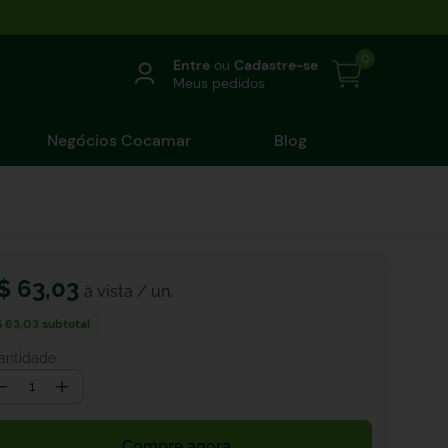
0
Entre
ou
Cadastre-se
Meus pedidos
Negócios Cocamar
Blog
$
63
,
03
$ 63,03
subtotal
antidade
－
＋
Compre agora