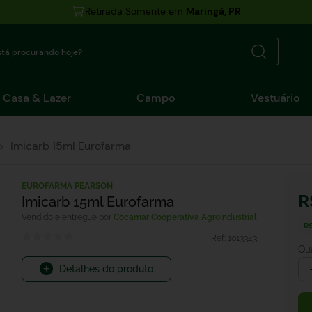
Retirada Somente em
Maringá, PR
tá procurando hoje?
Casa & Lazer
Campo
Vestuário
Imicarb 15ml Eurofarma
EUROFARMA PEARSON
R
Imicarb 15ml Eurofarma
Cocamar Cooperativa Agroindustrial
R
Ref:
1013343
Qu
Detalhes do produto