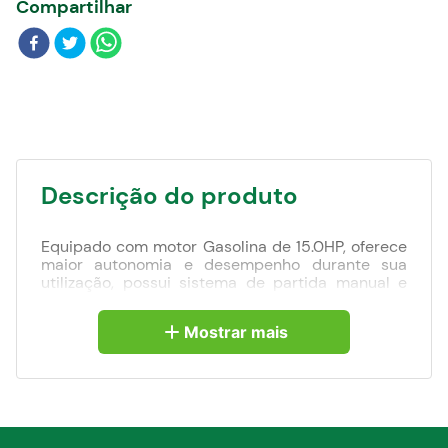
Compartilhar
Blog
Descrição do produto
Equipado com motor Gasolina de 15.0HP, oferece
maior autonomia e desempenho durante sua
utilização, possui sistema de partida manual e
elétrica, gerando mais opções de uso além de
maior conforto ao operador, motor monofásico
Mostrar mais
bivolt 110 e 220V com Potência Máxima de 7.2KVA
com tanque de 25 litros proporcionando até 12
horas de autonomia, possui sistema AVR para que
durante o uso do gerador possa se utilizar
equipamentos mais sensíveis e sistema OHV que
permite uma operação econômica, praticidade
no transporte, partidas rápidas e fáceis.