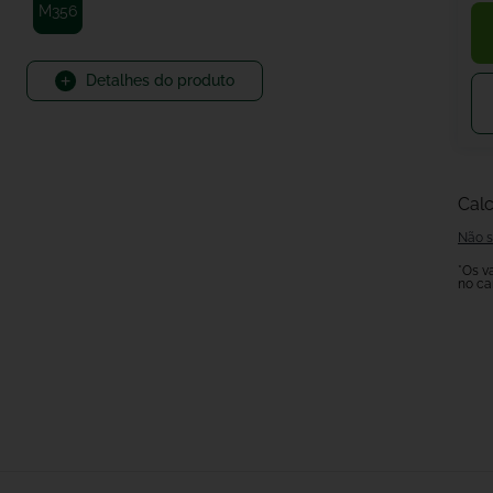
M356
Detalhes do produto
Calc
Não s
*Os v
no ca