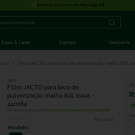
Retirada Somente em
Maringá, PR
tá procurando hoje?
Casa & Lazer
Campo
Vestuário
port
Filtro JACTO para bico de pulverização malha 80L t
Jacto
R$
Filtro JACTO para bico de
R
pulverização malha 80L trava -
440164
R
Cocamar Cooperativa Agroindustrial
Qu
Ref:
549339
Modelo
: