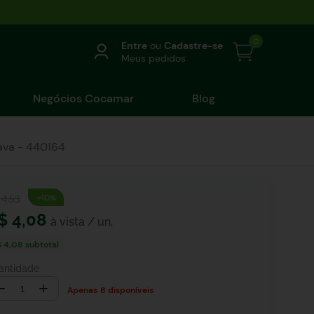
0
Entre
ou
Cadastre-se
Meus pedidos
Negócios Cocamar
Blog
rava - 440164
-
4
,
53
10%
$
4
,
08
$ 4,08
subtotal
antidade
－
＋
8 disponíveis