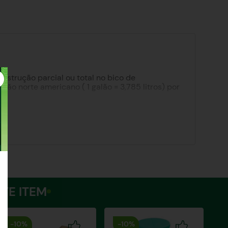
strução parcial ou total no bico de
ão norte americano ( 1 galão = 3,785 litros) por
TE ITEM
-
10%
-
10%