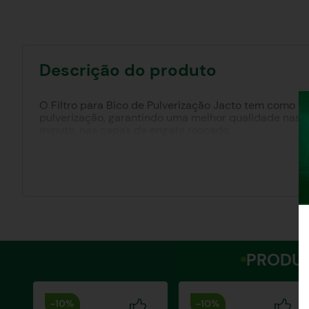
Descrição do produto
O Filtro para Bico de Pulverização Jacto tem como 
pulverização, garantindo uma melhor qualidade nas ap
minuto, nas capas de engate roscado.
PRODUT
-
10%
-
10%