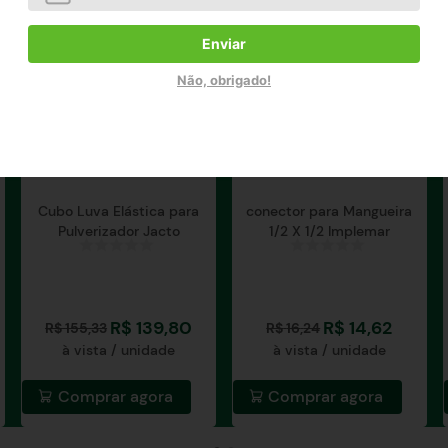
Enviar
Não, obrigado!
Cubo Luva Elástica para
conector para Mangueira
Pulverizador Jacto
1/2 X 1/2 Implemar
R$
139
,
80
R$
14
,
62
R$
155
,
33
R$
16
,
24
à vista / unidade
à vista / unidade
Comprar agora
Comprar agora