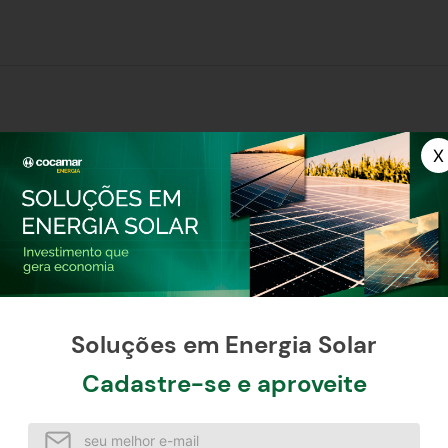
função impedir a passagem de impurezas que possam causar ob
licações. Utilizado em bicos com vazão nominal de até 0,2 gal
Mostrar mais
Soluções em Energia Solar
OS VISITADOS POR QUEM PROCURA ES
Cadastre-se e aproveite
-
10%
-
10%