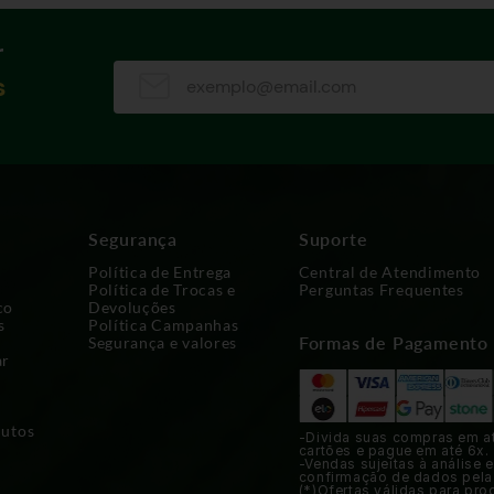
r
s
Segurança
Suporte
Política de Entrega
Central de Atendimento
Política de Trocas e
Perguntas Frequentes
co
Devoluções
s
Política Campanhas
Formas de Pagamento
Segurança e valores
ar
dutos
-Divida suas compras em a
cartões e pague em até 6x.
-Vendas sujeitas à análise e
confirmação de dados pela
(*)Ofertas válidas para pro