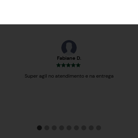
Testemunhos
Fabiane D.
Super agil no atendimento e na entrega