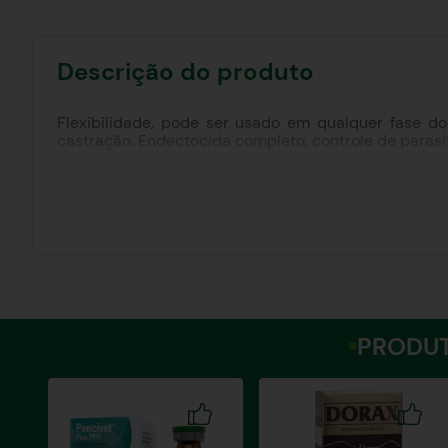
Descrição do produto
Flexibilidade, pode ser usado em qualquer fase do
castração. Endectocida completo, controle de parasit
Indicações:
Tratamento e controle de vermes gastrintestinais e p
em feridas. Bicheiras de umbigo. Bicheiras pós castr
Diferenciais:
Processo Anidro: Integridade do produto e homogenei
durante 03 anos. Veículo OES: Alta disponibilidade e
PRODUT
Modo de uso e dosagem:
Aplicar EXCELLER na dose de 1mL para cada 50 kg de
Período de carência: