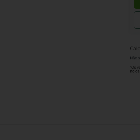
Calc
Não s
*Os v
no ca