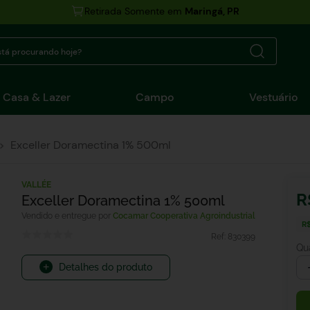
Retirada Somente em
Maringá, PR
tá procurando hoje?
Casa & Lazer
Campo
Vestuário
Exceller Doramectina 1% 500ml
VALLÉE
R
Exceller Doramectina 1% 500ml
Cocamar Cooperativa Agroindustrial
R$
Ref:
830399
Qu
Detalhes do produto