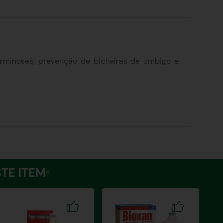
verminoses, prevenção de bicheiras de umbigo e
sarna; Grande atuação sobre miíases (bicheiras)
stabilidade do ativo garantindo alta eficácia
bolsa escrotal).
TE ITEM