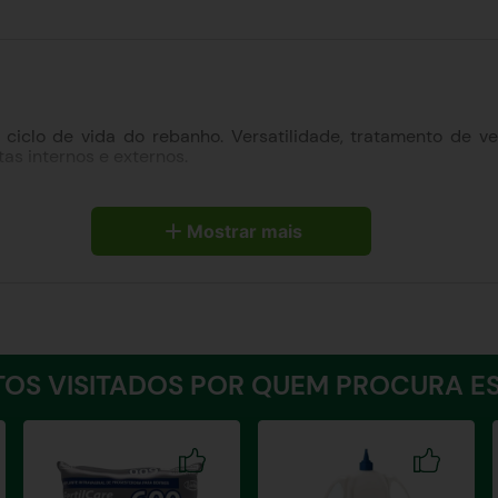
 ciclo de vida do rebanho. Versatilidade, tratamento de 
as internos e externos.
ulmonares, além de carrapatos, bernes, piolhos e ácaros da 
Mostrar mais
ação.
dade do ativo em cada dose. Adição de antioxidantes: Maior e
 duração prolongada no tecido alvo (especialmente umbigo e 
OS VISITADOS POR QUEM PROCURA ES
 peso. Via subcutânea ou intramuscular.