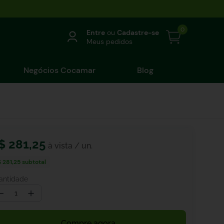
0
Entre
ou
Cadastre-se
Meus pedidos
Negócios Cocamar
Blog
$
281
,
25
 281,25
subtotal
antidade
－
＋
Compre agora