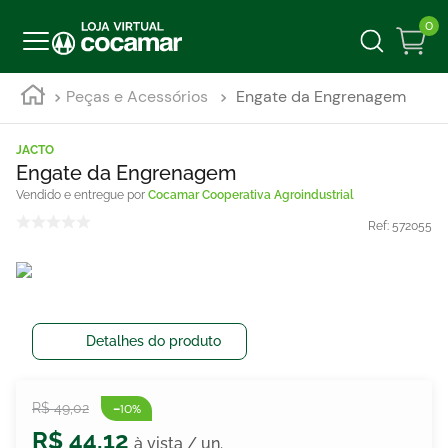
0
Peças e Acessórios
Engate da Engrenagem
JACTO
Engate da Engrenagem
Cocamar Cooperativa Agroindustrial
Ref:
572055
Detalhes do produto
-
R$
49
,
02
10%
R$
44
,
12