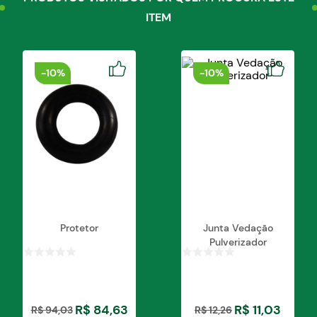
ITEM
-
10%
-
10%
Protetor
Junta Vedação
Pulverizador
R$
84
,
63
R$
11
,
03
R$
94
,
03
R$
12
,
26