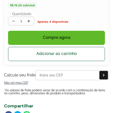
R$ 19,26
subtotal
Quantidade
－
＋
egócios
4 disponíveis
ocamar
Compre agora
Adicionar ao carrinho
Calcule seu frete
Não sei meu CEP
*Os valores de frete podem variar de acordo com a combinação de itens
no carrinho, peso, dimensões do produto e transportadora.
Compartilhar