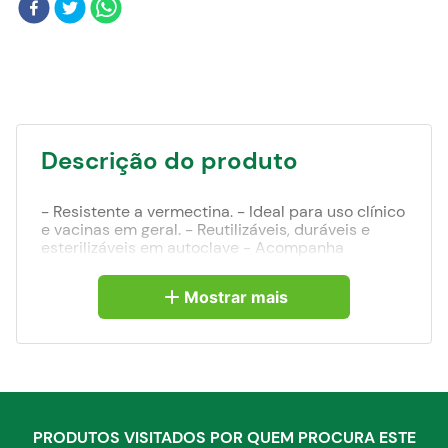
Blog
Descrição do produto
- Resistente a vermectina. - Ideal para uso clínico
e vacinas em geral. - Reutilizáveis, duráveis e
esterilizáveis em autoclave - Acompanha
vedações de reposição - Possui bico Luer Lock
rosqueado, haste e reguladores em liga de cobre
Mostrar mais
e zinco cromada. 50 ml
PRODUTOS VISITADOS POR QUEM PROCURA ESTE